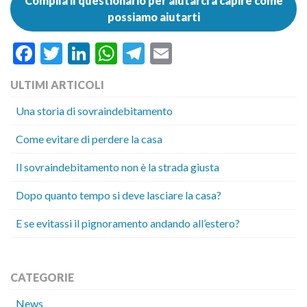
Compila il questionario per aiutarci a capire come
possiamo aiutarti
Facebook
Twitter
LinkedIn
WhatsApp
Telegram
Email
ULTIMI ARTICOLI
Una storia di sovraindebitamento
Come evitare di perdere la casa
Il sovraindebitamento non è la strada giusta
Dopo quanto tempo si deve lasciare la casa?
E se evitassi il pignoramento andando all’estero?
CATEGORIE
News